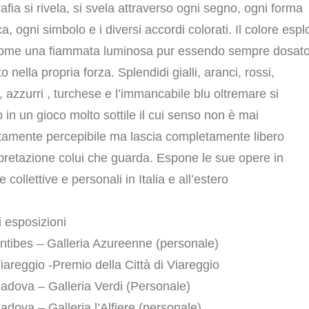
afia si rivela, si svela attraverso ogni segno, ogni forma
ca, ogni
simbolo e i diversi accordi colorati. Il colore esp
come una fiammata luminosa pur
essendo sempre dosato
to nella propria forza. Splendidi gialli, aranci, rossi,
,
azzurri , turchese e l’immancabile blu oltremare si
 in un gioco molto sottile il cui senso
non è mai
amente percepibile ma lascia completamente libero
rpretazione colui
che guarda. Espone le sue opere in
collettive e personali in Italia e all’estero
i esposizioni
ntibes – Galleria Azureenne (personale)
iareggio -Premio della Città di Viareggio
adova – Galleria Verdi (Personale)
adova – Galleria l’Alfiere (personale)