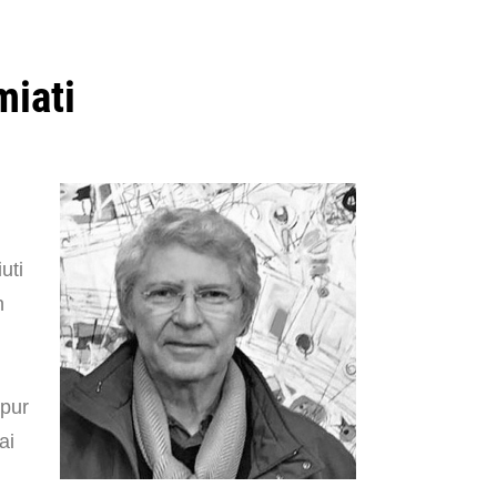
miati
uti
n
 pur
ai