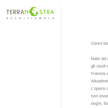
PROGETTO TERRA
ascoltiamola
NOSTRA
Cenni bio
Nato ad 
gli studi
Francia 
Attualme
L’opera 
non ess
segni, f