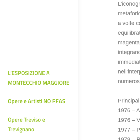
L’iconogr
metafori
a volte 
equilibra
magenta
integrano
immediat
nell’inte
L’ESPOSIZIONE A
numerose 
MONTECCHIO MAGGIORE
Opere e Artisti NO PFAS
Principal
1976 – A
Opere Treviso e
1976 – V
Trevignano
1977 – P
1979 – P